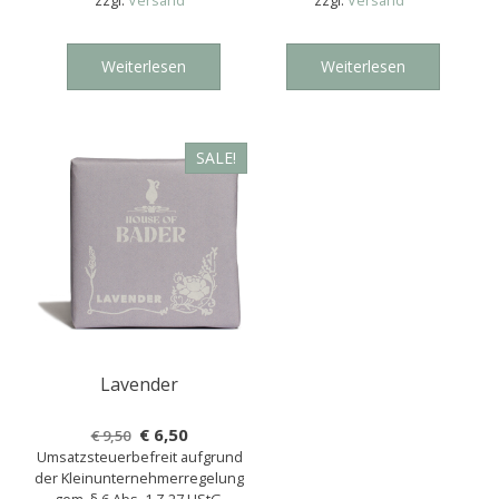
zzgl.
Versand
zzgl.
Versand
Weiterlesen
Weiterlesen
SALE!
Lavender
Ursprünglicher
Aktueller
€
6,50
€
9,50
Umsatzsteuerbefreit aufgrund
Preis
Preis
der Kleinunternehmerregelung
war:
ist: