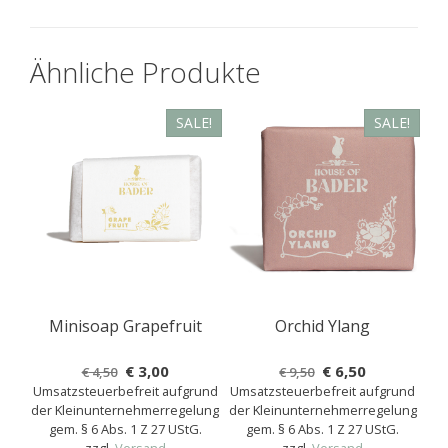
Ähnliche Produkte
SALE!
SALE!
Minisoap Grapefruit
Orchid Ylang
Ursprünglicher
Aktueller
Ursprünglicher
Aktueller
€
3,00
€
6,50
€
4,50
€
9,50
Umsatzsteuerbefreit aufgrund
Preis
Preis
Umsatzsteuerbefreit aufgrund
Preis
Preis
der Kleinunternehmerregelung
der Kleinunternehmerregelung
war:
ist:
war:
ist:
gem. § 6 Abs. 1 Z 27 UStG.
gem. § 6 Abs. 1 Z 27 UStG.
€ 4,50
€ 3,00.
€ 9,50
€ 6,50.