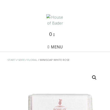
Skip
to
content
0
MENU
START
/
SEIFE
/
FLORAL
/ MINISOAP WHITE ROSE