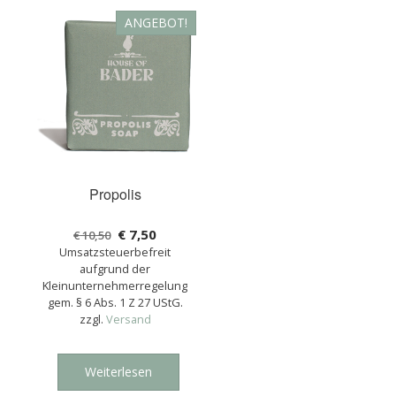
ANGEBOT!
Propolis
€
7,50
€
10,50
Umsatzsteuerbefreit
aufgrund der
Kleinunternehmerregelung
gem. § 6 Abs. 1 Z 27 UStG.
zzgl.
Versand
Weiterlesen