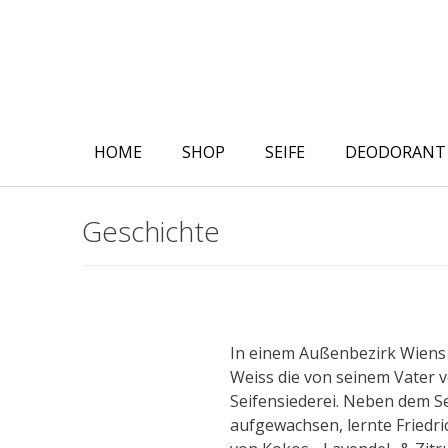
Skip
to
content
HOME
SHOP
SEIFE
DEODORANT
Geschichte
In einem Außenbezirk Wiens l
Weiss die von seinem Vater v
Seifensiederei. Neben dem S
aufgewachsen, lernte Friedri