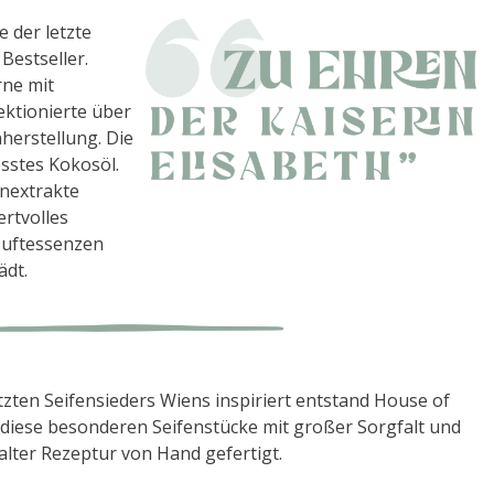
e der letzte
Bestseller.
rne mit
ektionierte über
nherstellung. Die
esstes Kokosöl.
nextrakte
ertvolles
Duftessenzen
ädt.
tzten Seifensieders Wiens inspiriert entstand House of
diese besonderen Seifenstücke mit großer Sorgfalt und
alter Rezeptur von Hand gefertigt.