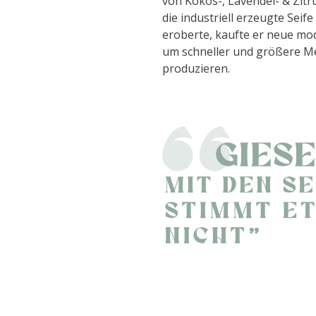
von Kokos-, Lavendel- & Zitr
die industriell erzeugte Seif
eroberte, kaufte er neue m
um schneller und größere M
produzieren.