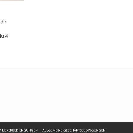
dir
du 4
D LIEFERBEDIENGUNGEN
ALLGEMEINE GESCHÄFTSBEDINGUNGEN