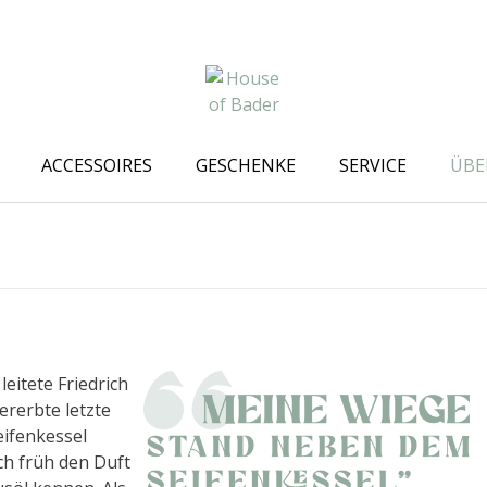
ACCESSOIRES
GESCHENKE
SERVICE
ÜBE
eitete Friedrich
ererbte letzte
eifenkessel
ch früh den Duft