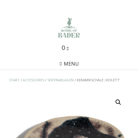
Skip
to
content
0
MENU
START
/
ACCESSOIRES
/
SEIFENABLAGEN
/ KERAMIKSCHALE ‚VIOLETT‘