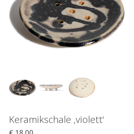
Keramikschale ‚violett‘
€
18,00