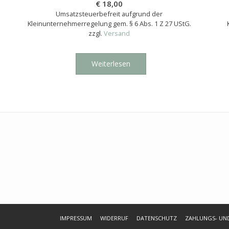
€
18,00
Umsatzsteuerbefreit aufgrund der
Kleinunternehmerregelung gem. § 6 Abs. 1 Z 27 UStG.
zzgl.
Versand
Weiterlesen
IMPRESSUM
WIDERRUF
DATENSCHUTZ
ZAHLUNGS- UN