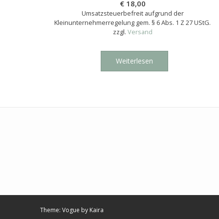
€
18,00
Umsatzsteuerbefreit aufgrund der
Kleinunternehmerregelung gem. § 6 Abs. 1 Z 27 UStG.
zzgl.
Versand
Weiterlesen
Theme: Vogue by
Kaira