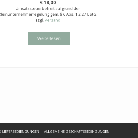
€
18,00
Umsatzsteuerbefreit aufgrund der
Kleinunternehmerregelung gem. § 6 Abs. 1 Z 27 UStG.
zzgl.
Versand
Weiterlesen
D LIEFERBEDIENGUNGEN
ALLGEMEINE GESCHÄFTSBEDINGUNGEN