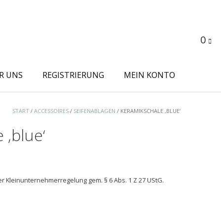
0
R UNS
REGISTRIERUNG
MEIN KONTO
START
/
ACCESSOIRES
/
SEIFENABLAGEN
/ KERAMIKSCHALE ‚BLUE‘
 ‚blue‘
r Kleinunternehmerregelung gem. § 6 Abs. 1 Z 27 UStG.