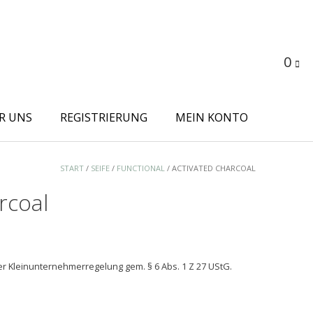
0
R UNS
REGISTRIERUNG
MEIN KONTO
START
/
SEIFE
/
FUNCTIONAL
/ ACTIVATED CHARCOAL
rcoal
icher
ueller
s
r Kleinunternehmerregelung gem. § 6 Abs. 1 Z 27 UStG.
50.