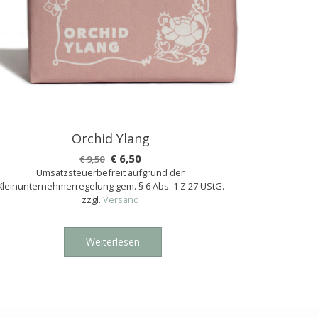
Orchid Ylang
Ursprünglicher
Aktueller
€
6,50
€
9,50
Umsatzsteuerbefreit aufgrund der
Preis
Preis
Kleinunternehmerregelung gem. § 6 Abs. 1 Z 27 UStG.
war:
ist:
zzgl.
Versand
€ 9,50
€ 6,50.
Weiterlesen