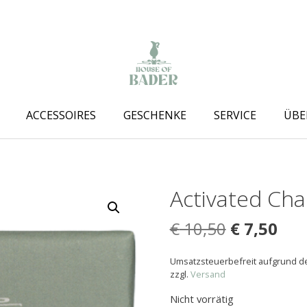
ACCESSOIRES
GESCHENKE
SERVICE
ÜBE
Activated Cha
Ursprüngl
Akt
€
10,50
€
7,50
Preis
Prei
Umsatzsteuerbefreit aufgrund de
war:
ist:
zzgl.
Versand
€ 10,50
€ 7,
Nicht vorrätig