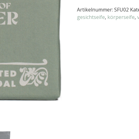
Artikelnummer:
SFU02
Kat
gesichtseife
,
körperseife
,