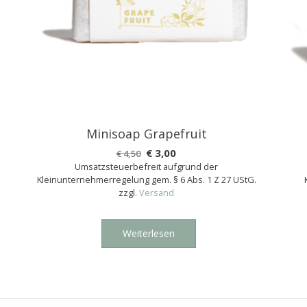
Minisoap Grapefruit
Ursprünglicher
Aktueller
€
3,00
€
4,50
Umsatzsteuerbefreit aufgrund der
Preis
Preis
Kleinunternehmerregelung gem. § 6 Abs. 1 Z 27 UStG.
war:
ist:
zzgl.
Versand
€ 4,50
€ 3,00.
Weiterlesen