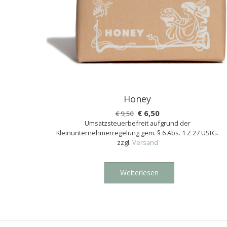
Honey
Ursprünglicher
Aktueller
€
6,50
€
9,50
Umsatzsteuerbefreit aufgrund der
Preis
Preis
Kleinunternehmerregelung gem. § 6 Abs. 1 Z 27 UStG.
war:
ist:
zzgl.
Versand
€ 9,50
€ 6,50.
Weiterlesen