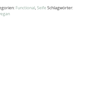
egorien:
Functional
,
Seife
Schlagwörter:
vegan